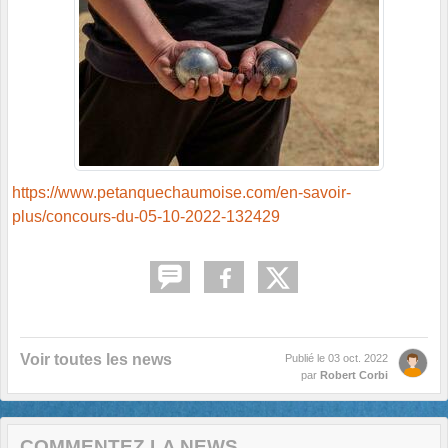
https://www.petanquechaumoise.com/en-savoir-
plus/concours-du-05-10-2022-132429
Voir toutes les news
Publié le
03 oct. 2022
par
Robert Corbi
COMMENTEZ LA NEWS