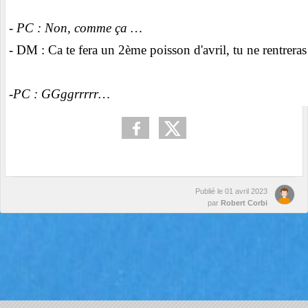
- PC : Non, comme ça …
- DM : Ca te fera un 2ème poisson d'avril, tu ne rentreras
-PC : GGggrrrrr…
Publié le
01 avril 2023
par
Robert Corbi