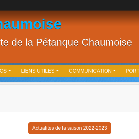
haumoise
site de la Pétanque Chaumoise
EOS
LIENS UTILES
COMMUNICATION
PORT
Actualités de la saison 2022-2023